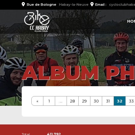
Rue de Bologne
Habay-la-Neuve
Email :
cycloclubhab
HO
ALBUM P
«
1
...
28
29
30
31
32
33
Total
411.792