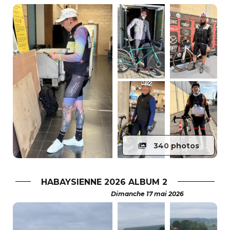
340 photos
HABAYSIENNE 2026 ALBUM 2
Dimanche 17 mai 2026