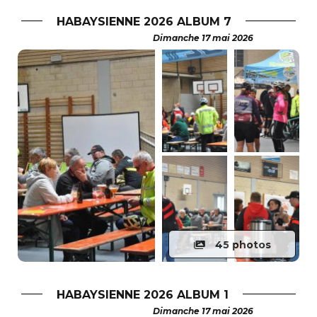
HABAYSIENNE 2026 ALBUM 7
Dimanche 17 mai 2026
45 photos
HABAYSIENNE 2026 ALBUM 1
Dimanche 17 mai 2026