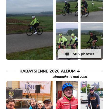
506 photos
HABAYSIENNE 2026 ALBUM 4
Dimanche 17 mai 2026