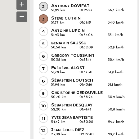
Anthony
DOVIFAT
2
51,92 km
01:25:53
36,3 km/h
Steve
GUTKIN
3
51,77 km
01:31:18
34,0 km/h
Antoine
LUPCIN
4
51,93 km
01:34:06
33,1 km/h
benjamin
SAUSSU
5
50,58 km
01:32:09
32,9 km/h
Grégory
TOUSSAINT
6
50,38 km
01:33:14
32,4 km/h
Frédéric
ALOST
7
51,78 km
01:37:30
31,9 km/h
Sébastien
LOUTSCH
8
51,98 km
01:40:16
31,1 km/h
Christophe
GEROUVILLE
9
50,70 km
01:38:24
30,9 km/h
Sebastien
DESQUAY
10
52,20 km
01:41:49
30,8 km/h
Yves
JEANBAPTISTE
11
54,72 km
01:50:28
29,7 km/h
Jean-Louis
DIEZ
12
73,09 km
02:27:40
29,7 km/h