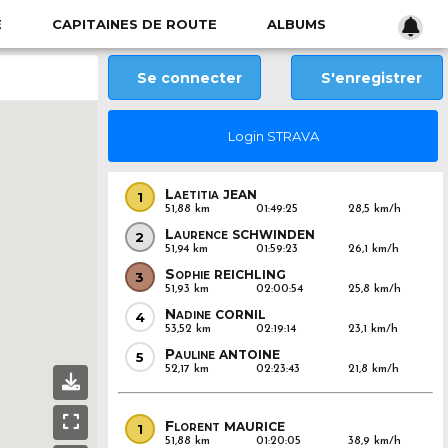
É
CAPITAINES DE ROUTE
ALBUMS
Se connecter
S'enregistrer
Login STRAVA
Laetitia
JEAN
1
51,88 km
01:49:25
28,5 km/h
Laurence
SCHWINDEN
2
51,94 km
01:59:23
26,1 km/h
Sophie
REICHLING
3
51,93 km
02:00:54
25,8 km/h
Nadine
CORNIL
4
53,52 km
02:19:14
23,1 km/h
Pauline
ANTOINE
5
52,17 km
02:23:43
21,8 km/h
Florent
MAURICE
1
51,88 km
01:20:05
38,9 km/h