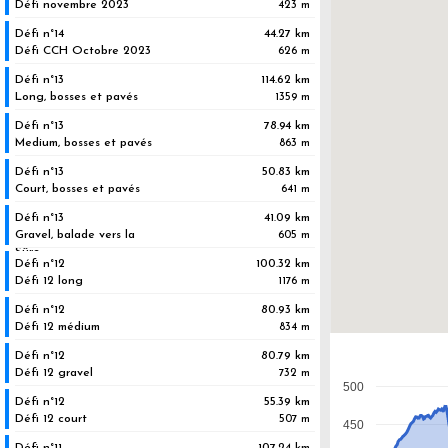
Défi novembre 2023
423 m
Défi n°14
44.27 km
Défi CCH Octobre 2023
626 m
Défi n°13
114.62 km
Long, bosses et pavés
1359 m
Défi n°13
78.94 km
Medium, bosses et pavés
863 m
Défi n°13
50.83 km
Court, bosses et pavés
641 m
Défi n°13
41.09 km
Gravel, balade vers la
605 m
Sûre
Défi n°12
100.32 km
Défi 12 long
1176 m
Défi n°12
80.93 km
Défi 12 médium
834 m
Défi n°12
80.79 km
Défi 12 gravel
732 m
500
Défi n°12
55.39 km
Défi 12 court
507 m
450