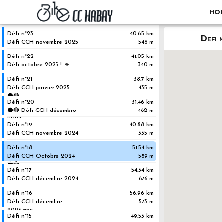
HO
Défi n°23
40.65 km
Defi 
Défi CCH novembre 2025
546 m
Défi n°22
41.05 km
Défi octobre 2025 ! 👊
340 m
Défi n°21
38.7 km
Défi CCH janvier 2025
435 m
⚫🔴
Défi n°20
31.46 km
⚫🔴 Défi CCH décembre
462 m
2024
Défi n°19
40.88 km
Défi CCH novembre 2024
335 m
Défi n°18
51.54 km
Défi CCH Octobre 2024
589 m
⚫🔴
Défi n°17
54.34 km
Défi CCH décembre 2024
676 m
Défi n°16
56.96 km
Défi CCH décembre
573 m
2023.gpx
Défi n°15
49.53 km